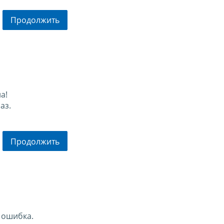
Продолжить
а!
аз.
Продолжить
 ошибка.