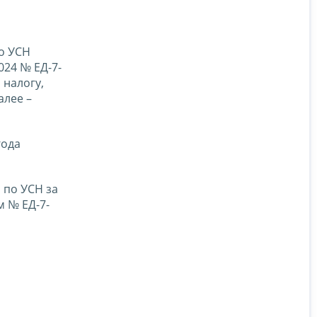
о УСН
024 № ЕД-7-
 налогу,
алее –
года
 по УСН за
 № ЕД-7-