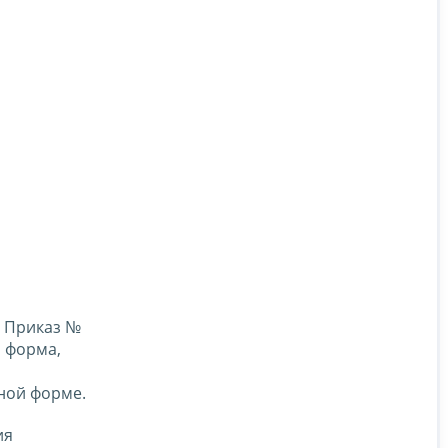
- Приказ №
ы форма,
ной форме.
ия