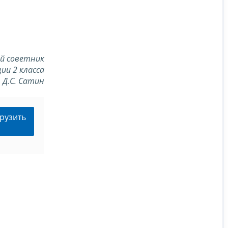
й советник
ии 2 класса
Д.С. Сатин
рузить