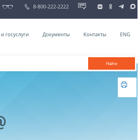
8-800-222-2222
и госуслуги
Документы
Контакты
ENG
Найти
@