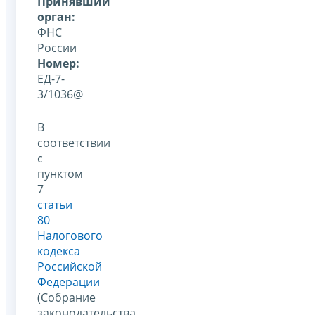
Принявший
орган:
ФНС
России
Номер:
ЕД-7-
3/1036@
В
соответствии
с
пунктом
7
статьи
80
Налогового
кодекса
Российской
Федерации
(Собрание
законодательства