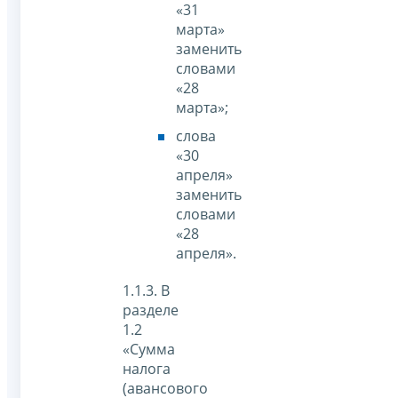
«31
марта»
заменить
словами
«28
марта»;
слова
«30
апреля»
заменить
словами
«28
апреля».
1.1.3. В
разделе
1.2
«Сумма
налога
(авансового