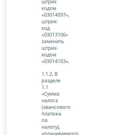
штрих
кодом
«03014097»,
штрих-
код
«03013106»
заменить
штрих-
кодом
«03014103».
1.1.2. В
разделе
1.1
«Сумма
налога
(авансового
платежа
по
налогу),
уплачиваемого