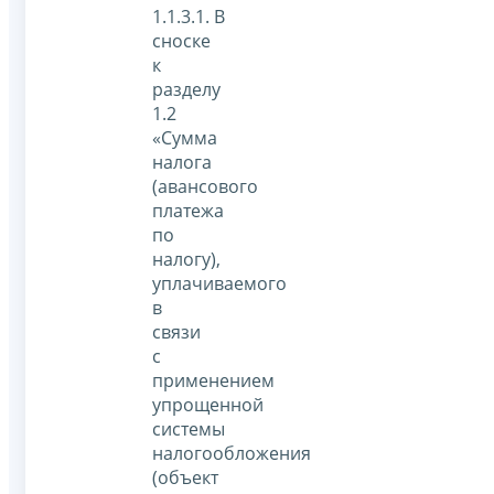
1.1.3.1. В
сноске
к
разделу
1.2
«Сумма
налога
(авансового
платежа
по
налогу),
уплачиваемого
в
связи
с
применением
упрощенной
системы
налогообложения
(объект