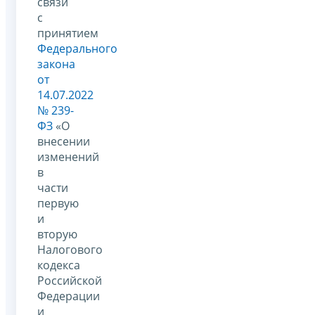
связи
с
принятием
Федерального
закона
от
14.07.2022
№ 239-
ФЗ
«О
внесении
изменений
в
части
первую
и
вторую
Налогового
кодекса
Российской
Федерации
и