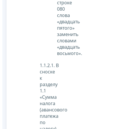
строке
080
слова
«двадцать
пятого»
заменить
словами
«двадцать
восьмого».
1.1.2.1. В
сноске
к
разделу
1.1
«Сумма
налога
(авансового
платежа
по
налогу),