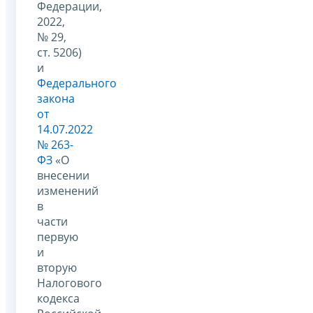
Федерации,
2022,
№ 29,
ст. 5206)
и
Федерального
закона
от
14.07.2022
№ 263-
ФЗ
«О
внесении
изменений
в
части
первую
и
вторую
Налогового
кодекса