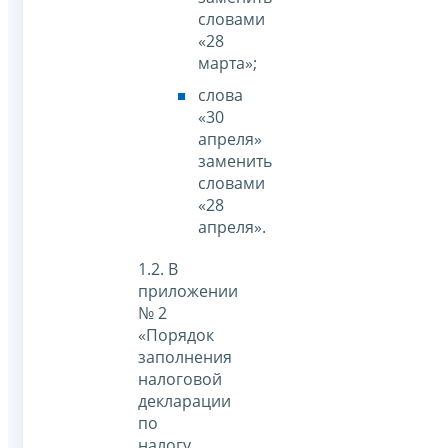
словами
«28
марта»;
слова
«30
апреля»
заменить
словами
«28
апреля».
1.2. В
приложении
№ 2
«Порядок
заполнения
налоговой
декларации
по
налогу,