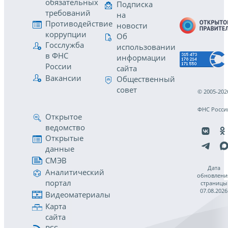
обязательных
Подписка
требований
на
Противодействие
новости
коррупции
Об
Госслужба
использовании
в ФНС
информации
России
сайта
Вакансии
Общественный
совет
© 2005-202
ФНС Росси
Открытое
ведомство
Открытые
данные
СМЭВ
Дата
Аналитический
обновлени
портал
страницы
07.08.2026
Видеоматериалы
Карта
сайта