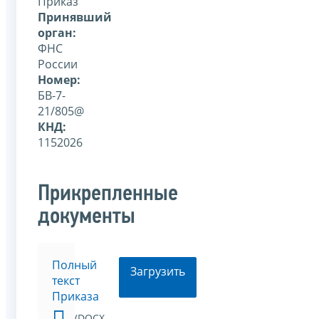
Приказ
Принявший
орган:
ФНС
России
Номер:
БВ-7-
21/805@
КНД:
1152026
Прикрепленные
документы
Полный
Загрузить
текст
Приказа
(DOCX