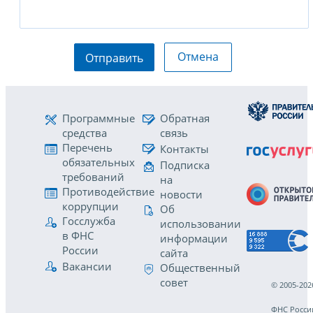
Отмена
Отправить
Программные
Обратная
средства
связь
Перечень
Контакты
обязательных
Подписка
требований
на
Противодействие
новости
коррупции
Об
Госслужба
использовании
в ФНС
информации
России
сайта
Вакансии
Общественный
совет
© 2005-202
ФНС Росси