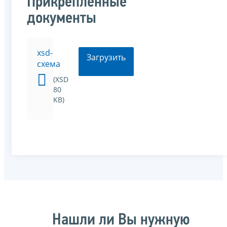
Прикрепленные
документы
xsd-
Загрузить
схема
(XSD
80
KB)
Нашли ли Вы нужную