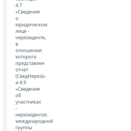
4.7
«Сведения
о
юридическом
лице -
нерезиденте,
в
отношении
которого
представлен
отчет
(СведНерез)»
и 4.9
«Сведения
об
участниках
-
нерезидентах
международной
группы