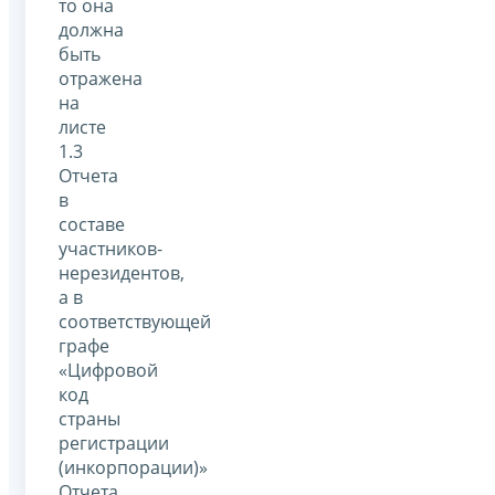
то она
должна
быть
отражена
на
листе
1.3
Отчета
в
составе
участников-
нерезидентов,
а в
соответствующей
графе
«Цифровой
код
страны
регистрации
(инкорпорации)»
Отчета