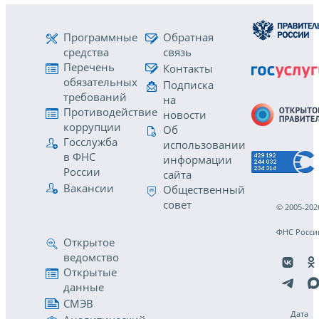
Программные
Обратная
средства
связь
Перечень
Контакты
обязательных
Подписка
требований
на
Противодействие
новости
коррупции
Об
Госслужба
использовании
в ФНС
информации
России
сайта
Вакансии
Общественный
совет
© 2005-202
ФНС Росси
Открытое
ведомство
Открытые
данные
СМЭВ
Дата