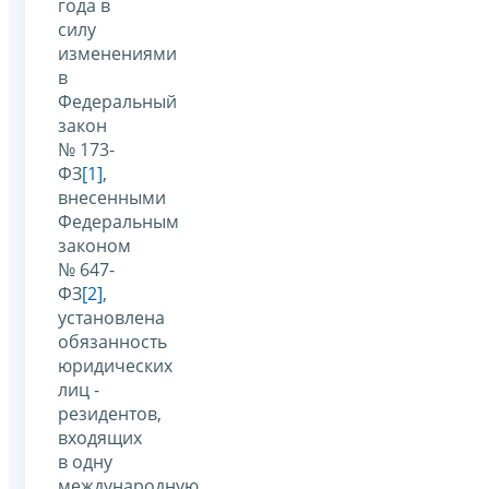
года в
силу
изменениями
в
Федеральный
закон
№ 173-
ФЗ
[1]
,
внесенными
Федеральным
законом
№ 647-
ФЗ
[2]
,
установлена
обязанность
юридических
лиц -
резидентов,
входящих
в одну
международную