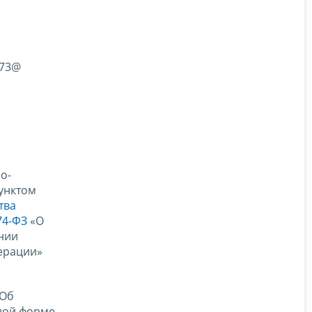
673@
о-
пунктом
тва
74-ФЗ
«О
нии
дерации»
Об
нной форме