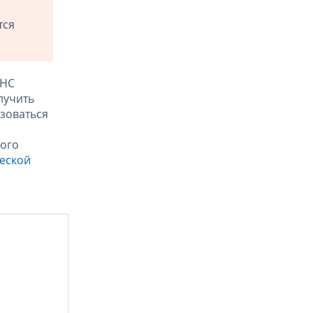
тся
ФНС
лучить
зоваться
ого
ческой