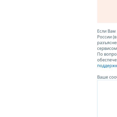
Если Вам
России (
разъясне
сервисо
По вопро
обеспече
поддержк
Ваше соо