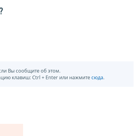
?
сли Вы сообщите об этом.
цию клавиш: Ctrl + Enter или нажмите
сюда
.