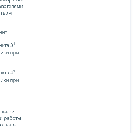
ователями
ством
ии»;
1
нкта 3
ники при
1
нкта 4
ники при
альной
и работы
рольно-