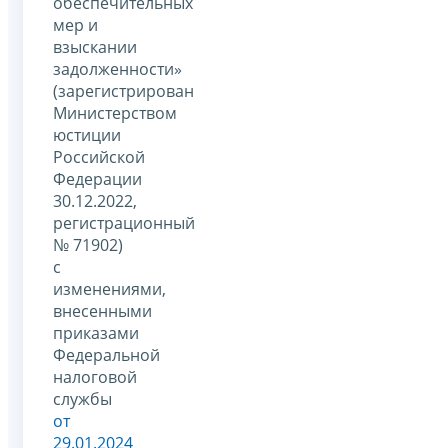
обеспечительных
мер и
взыскании
задолженности»
(зарегистрирован
Министерством
юстиции
Российской
Федерации
30.12.2022,
регистрационный
№ 71902)
с
изменениями,
внесенными
приказами
Федеральной
налоговой
службы
от
29.01.2024