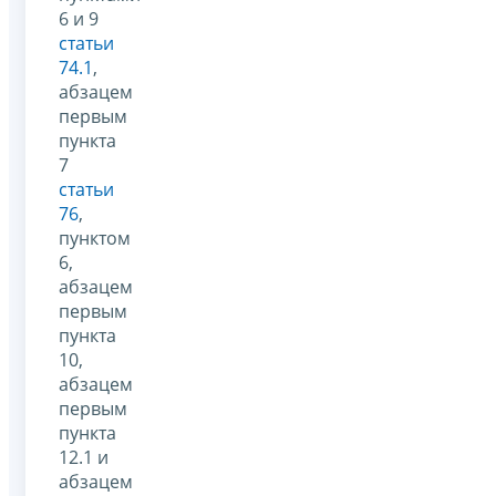
6 и 9
статьи
74.1
,
абзацем
первым
пункта
7
статьи
76
,
пунктом
6,
абзацем
первым
пункта
10,
абзацем
первым
пункта
12.1 и
абзацем