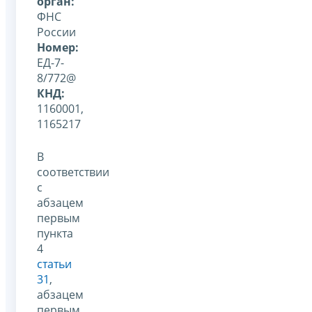
орган:
ФНС
России
Номер:
ЕД-7-
8/772@
КНД:
1160001,
1165217
В
соответствии
с
абзацем
первым
пункта
4
статьи
31
,
абзацем
первым