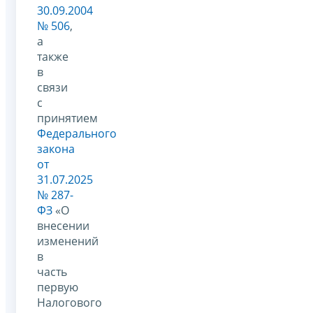
30.09.2004
№ 506
,
а
также
в
связи
с
принятием
Федерального
закона
от
31.07.2025
№ 287-
ФЗ
«О
внесении
изменений
в
часть
первую
Налогового