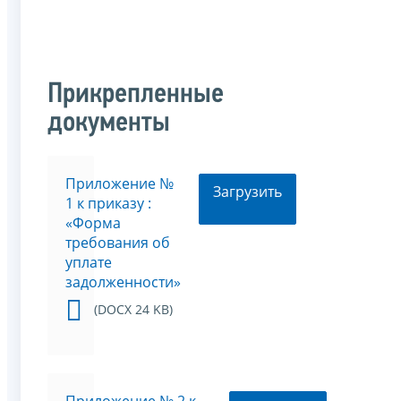
Прикрепленные
документы
Приложение №
Загрузить
1 к приказу :
«Форма
требования об
уплате
задолженности»
(DOCX 24 KB)