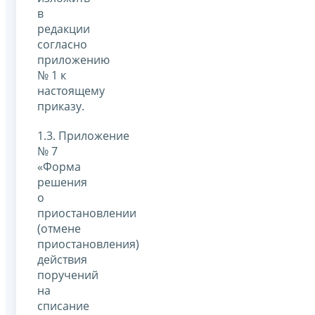
в
редакции
согласно
приложению
№ 1 к
настоящему
приказу.
1.3. Приложение
№ 7
«Форма
решения
о
приостановлении
(отмене
приостановления)
действия
поручений
на
списание