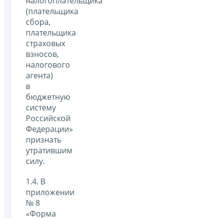
налогоплательщика
(плательщика
сбора,
плательщика
страховых
взносов,
налогового
агента)
в
бюджетную
систему
Российской
Федерации»
признать
утратившим
силу.
1.4. В
приложении
№ 8
«Форма