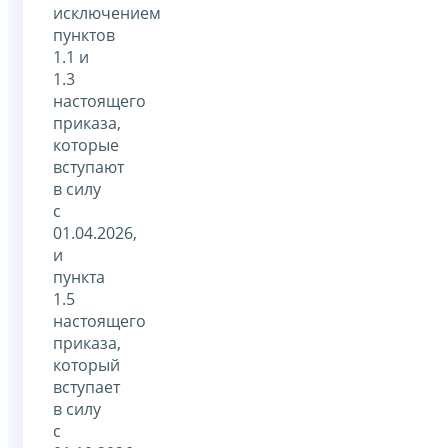
исключением
пунктов
1.1 и
1.3
настоящего
приказа,
которые
вступают
в силу
с
01.04.2026,
и
пункта
1.5
настоящего
приказа,
который
вступает
в силу
с