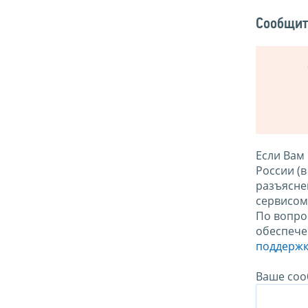
Сообщит
Если Вам
России (
разъясне
сервисо
По вопро
обеспече
поддержк
Ваше соо