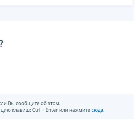
?
сли Вы сообщите об этом.
цию клавиш: Ctrl + Enter или нажмите
сюда
.