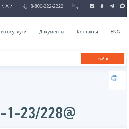
8-800-222-2222
и госуслуги
Документы
Контакты
ENG
Найти
Д-1-23/228@