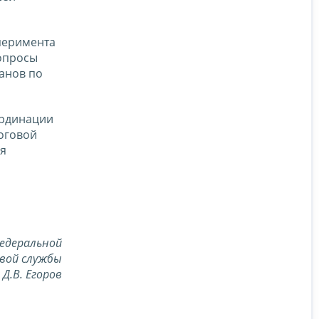
перимента
опросы
анов по
ординации
оговой
я
едеральной
вой службы
Д.В. Егоров