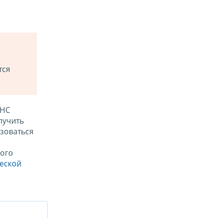
тся
ФНС
лучить
зоваться
ого
ческой