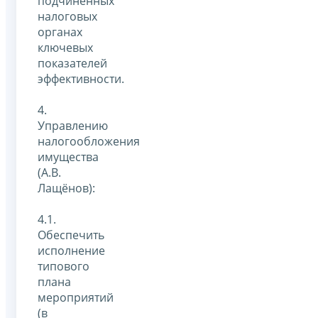
подчиненных
налоговых
органах
ключевых
показателей
эффективности.
4.
Управлению
налогообложения
имущества
(А.В.
Лащёнов):
4.1.
Обеспечить
исполнение
типового
плана
мероприятий
(в