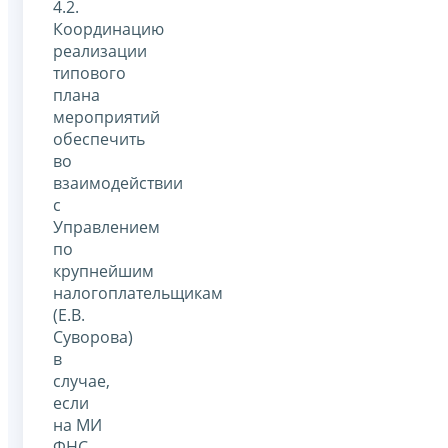
4.2.
Координацию
реализации
типового
плана
мероприятий
обеспечить
во
взаимодействии
с
Управлением
по
крупнейшим
налогоплательщикам
(Е.В.
Суворова)
в
случае,
если
на МИ
ФНС