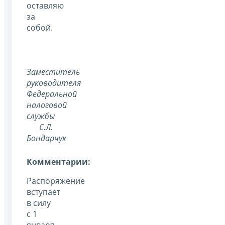
оставляю
за
собой.
Заместитель
руководителя
Федеральной
налоговой
службы
С.Л.
Бондарчук
Комментарии:
Распоряжение
вступает
в силу
с 1
января