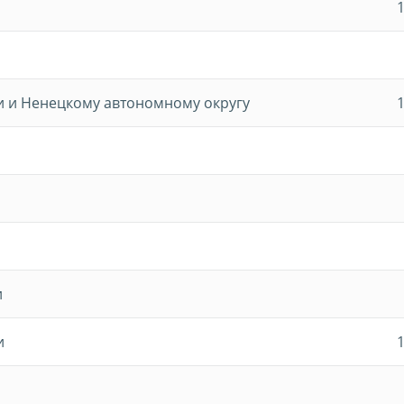
и и Ненецкому автономному округу
и
и