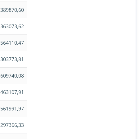
389870,60
363073,62
564110,47
1303773,81
2609740,08
2463107,91
1561991,97
1297366,33