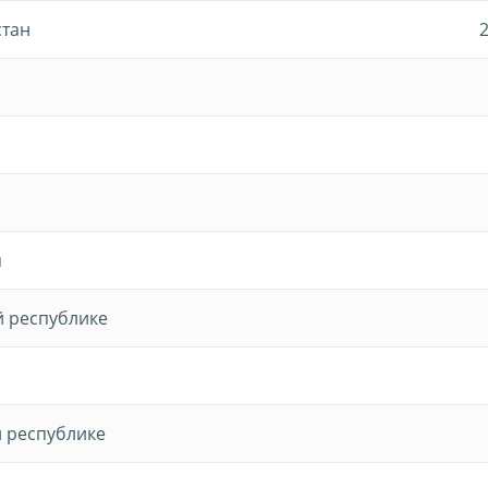
стан
я
й республике
 республике