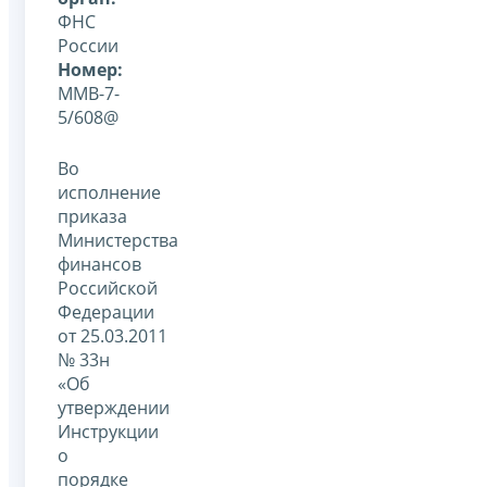
ФНС
России
Номер:
ММВ-7-
5/608@
Во
исполнение
приказа
Министерства
финансов
Российской
Федерации
от 25.03.2011
№ 33н
«Об
утверждении
Инструкции
о
порядке