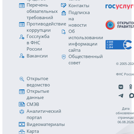
Перечень
Контакты
обязательных
Подписка
требований
на
Противодействие
новости
коррупции
Об
Госслужба
использовании
в ФНС
информации
России
сайта
Вакансии
Общественный
совет
© 2005-202
ФНС Росси
Открытое
ведомство
Открытые
данные
СМЭВ
Дата
Аналитический
обновлени
портал
страницы
06.08.2026
Видеоматериалы
Карта