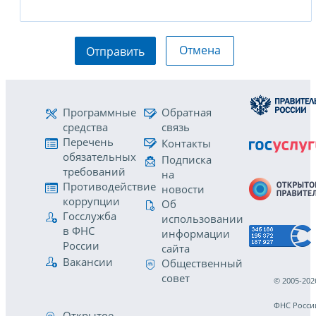
Отмена
Отправить
Программные
Обратная
средства
связь
Перечень
Контакты
обязательных
Подписка
требований
на
Противодействие
новости
коррупции
Об
Госслужба
использовании
в ФНС
информации
России
сайта
Вакансии
Общественный
совет
© 2005-202
ФНС Росси
Открытое