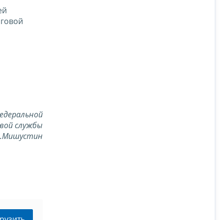
ей
оговой
едеральной
вой службы
В.Мишустин
рузить