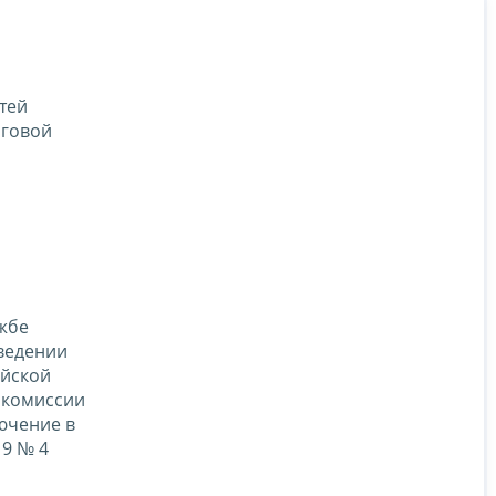
тей
оговой
ужбе
ведении
ийской
 комиссии
ючение в
19 № 4