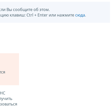
сли Вы сообщите об этом.
цию клавиш: Ctrl + Enter или нажмите
сюда
.
тся
ФНС
лучить
зоваться