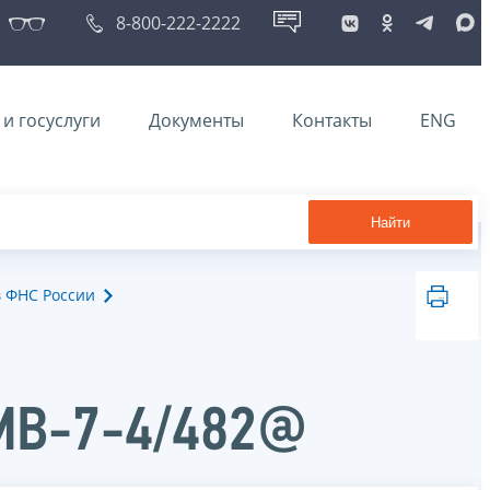
8-800-222-2222
и госуслуги
Документы
Контакты
ENG
Найти
в ФНС России
ММВ-7-4/482@