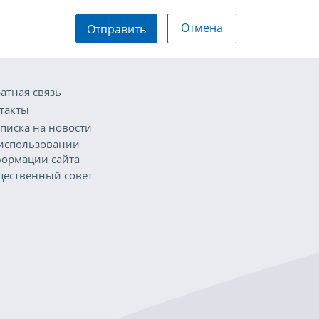
Отмена
Отправить
атная связь
такты
писка на новости
использовании
ормации сайта
ественный совет