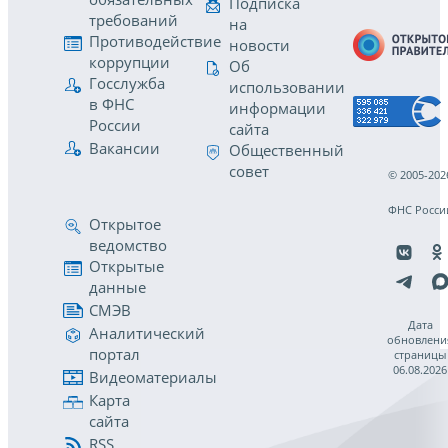
Подписка
требований
на
Противодействие
новости
коррупции
Об
Госслужба
использовании
в ФНС
информации
России
сайта
Вакансии
Общественный
совет
© 2005-202
ФНС Росси
Открытое
ведомство
Открытые
данные
СМЭВ
Дата
Аналитический
обновлени
портал
страницы
06.08.2026
Видеоматериалы
Карта
сайта
RSS