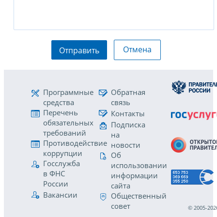
Отмена
Отправить
Программные
Обратная
средства
связь
Перечень
Контакты
обязательных
Подписка
требований
на
Противодействие
новости
коррупции
Об
Госслужба
использовании
в ФНС
информации
России
сайта
Вакансии
Общественный
совет
© 2005-202