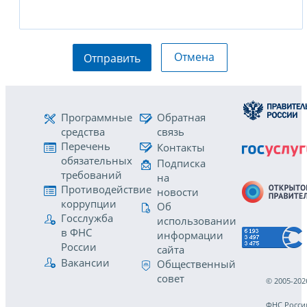
Отмена
Отправить
Программные
Обратная
средства
связь
Перечень
Контакты
обязательных
Подписка
требований
на
Противодействие
новости
коррупции
Об
Госслужба
использовании
в ФНС
информации
России
сайта
Вакансии
Общественный
совет
© 2005-202
ФНС Росси