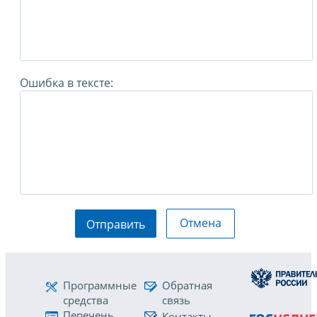
Ошибка в тексте:
Отмена
Отправить
Программные
Обратная
средства
связь
Перечень
Контакты