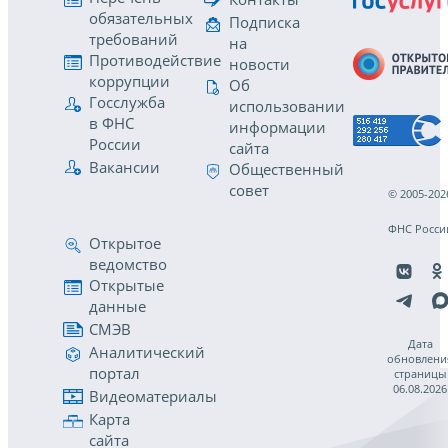
обязательных
Подписка
требований
на
Противодействие
новости
коррупции
Об
Госслужба
использовании
в ФНС
информации
России
сайта
Вакансии
Общественный
совет
© 2005-202
ФНС Росси
Открытое
ведомство
Открытые
данные
СМЭВ
Дата
Аналитический
обновлени
портал
страницы
06.08.2026
Видеоматериалы
Карта
сайта