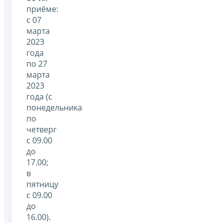
приёме:
с 07
марта
2023
года
по 27
марта
2023
года (с
понедельника
по
четверг
с 09.00
до
17.00;
в
пятницу
с 09.00
до
16.00).