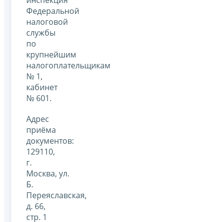
инспекция
Федеральной
налоговой
службы
по
крупнейшим
налогоплательщикам
№ 1,
кабинет
№ 601.
Адрес
приёма
документов:
129110,
г.
Москва, ул.
Б.
Переяславская,
д. 66,
стр. 1