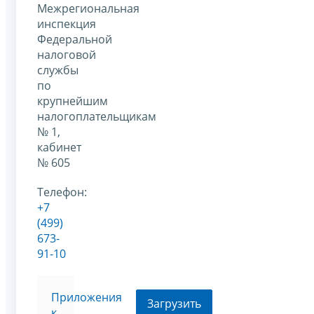
Межрегиональная
инспекция
Федеральной
налоговой
службы
по
крупнейшим
налогоплательщикам
№ 1,
кабинет
№ 605
Телефон:
+7
(499)
673-
91-10
Приложения
Загрузить
к