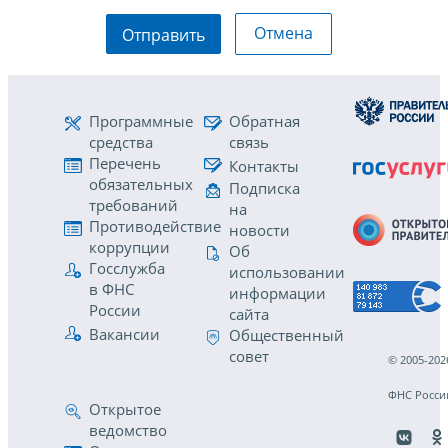
Отмена
Отправить
Программные
Обратная
средства
связь
Перечень
Контакты
обязательных
Подписка
требований
на
Противодействие
новости
коррупции
Об
Госслужба
использовании
в ФНС
информации
России
сайта
Вакансии
Общественный
совет
© 2005-202
ФНС Росси
Открытое
ведомство