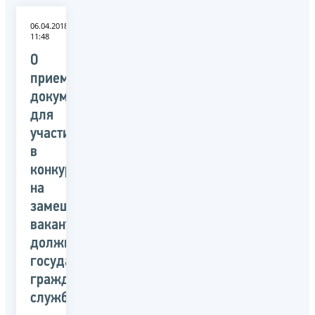
06.04.2018
11:48
О
приеме
документов
для
участия
в
конкурсе
на
замещение
вакантных
должностей
государственной
гражданской
службы