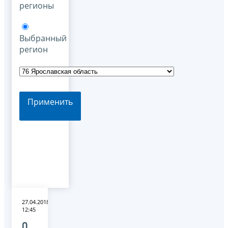
регионы
Выбранный
регион
Применить
27.04.2018
12:45
О