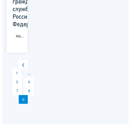
гражданской
службы
Российской
Федерации
Новость
1
...
5
6
7
8
9