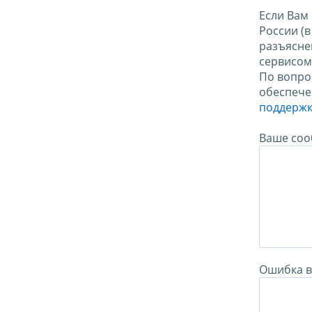
Если Вам
России (
разъясне
сервисо
По вопро
обеспече
поддержк
Ваше соо
Ошибка в 