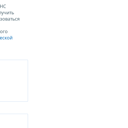
ФНС
лучить
зоваться
ого
ческой