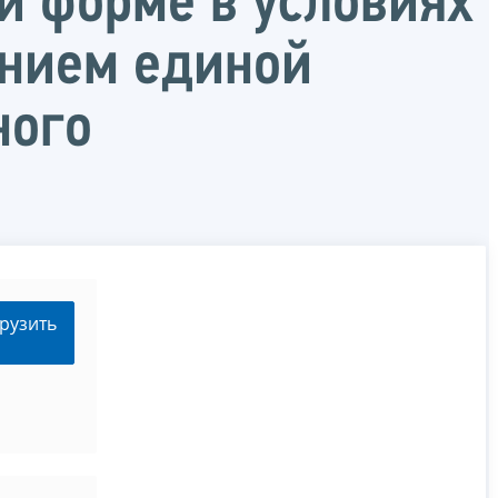
й форме в условиях
анием единой
ного
рузить