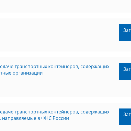
Заг
редаче транспортных контейнеров, содержащих
Заг
итные организации
редаче транспортных контейнеров, содержащих
Заг
и, направляемые в ФНС России