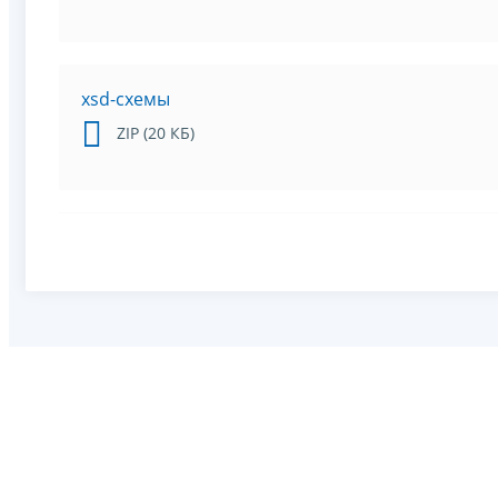
xsd-схемы
ZIP (20 КБ)