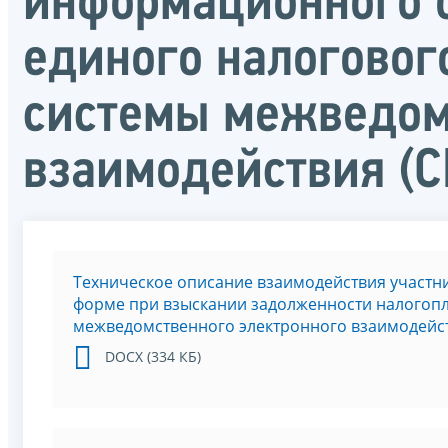
информационного о
единого налоговог
системы межведом
взаимодействия (
Техническое описание взаимодействия участн
форме при взыскании задолженности налогоп
межведомственного электронного взаимодейст
DOCX (334 КБ)