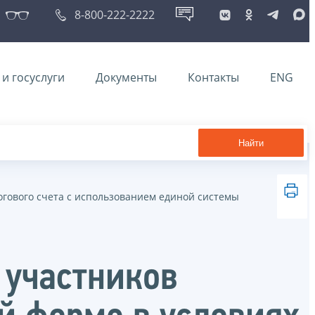
8-800-222-2222
и госуслуги
Документы
Контакты
ENG
Найти
огового счета с использованием единой системы
 участников