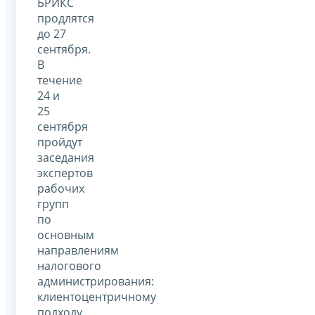
БРИКС
продлятся
до 27
сентября.
В
течение
24 и
25
сентября
пройдут
заседания
экспертов
рабочих
групп
по
основным
направлениям
налогового
администрирования:
клиентоцентричному
подходу,