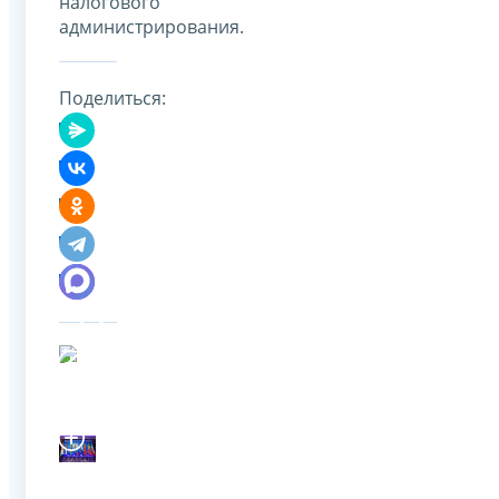
налогового
администрирования.
Поделиться: