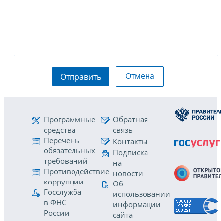
Отмена
Отправить
Программные
Обратная
средства
связь
Перечень
Контакты
обязательных
Подписка
требований
на
Противодействие
новости
коррупции
Об
Госслужба
использовании
в ФНС
информации
России
сайта