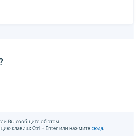
?
сли Вы сообщите об этом.
цию клавиш: Ctrl + Enter или нажмите
сюда
.