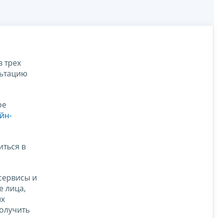
 трех
льтацию
ое
йн-
ться в
сервисы и
е лица,
ых
получить