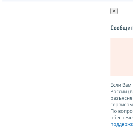
×
Сообщит
Если Вам
России (
разъясне
сервисо
По вопро
обеспече
поддержк