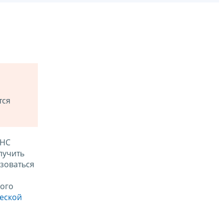
тся
ФНС
лучить
зоваться
ого
ческой