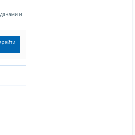
жданами и
ерейти