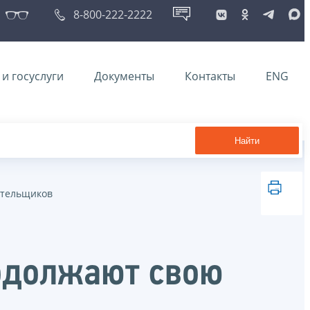
8-800-222-2222
и госуслуги
Документы
Контакты
ENG
Найти
ательщиков
одолжают свою