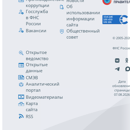
новости
коррупции
Об
Госслужба
использовании
в ФНС
информации
России
сайта
Вакансии
Общественный
совет
© 2005-202
ФНС Росси
Открытое
ведомство
Открытые
данные
СМЭВ
Дата
Аналитический
обновлени
портал
страницы
07.08.2026
Видеоматериалы
Карта
сайта
RSS