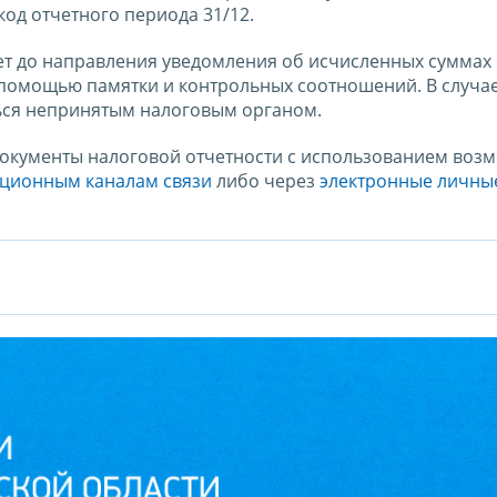
код отчетного периода 31/12.
ет до направления уведомления об исчисленных суммах
с помощью памятки и контрольных соотношений. В случа
ться непринятым налоговым органом.
документы налоговой отчетности с использованием воз
ционным каналам связи
либо через
электронные личны