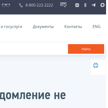
8-800-222-2222
и госуслуги
Документы
Контакты
ENG
Найти
едомление не