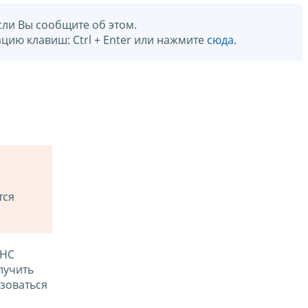
сли Вы сообщите об этом.
цию клавиш: Ctrl + Enter или нажмите
сюда
.
тся
ФНС
лучить
зоваться