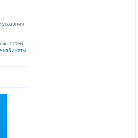
е указания
можностей
е кабинеты