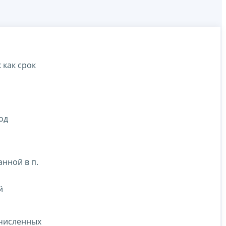
 как срок
од
анной в п.
й
счисленных