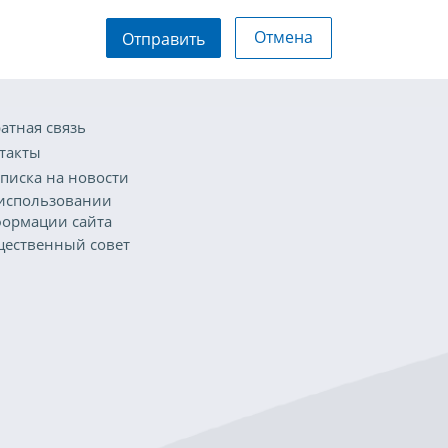
Отмена
Отправить
атная связь
такты
писка на новости
использовании
ормации сайта
ественный совет