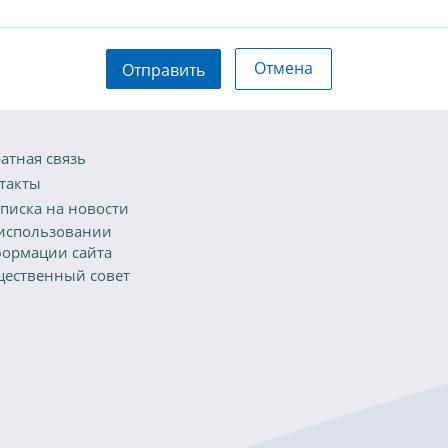
Отмена
Отправить
атная связь
такты
писка на новости
использовании
ормации сайта
ественный совет