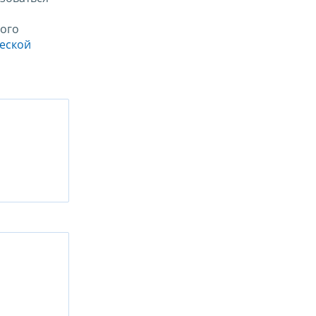
ого
ческой