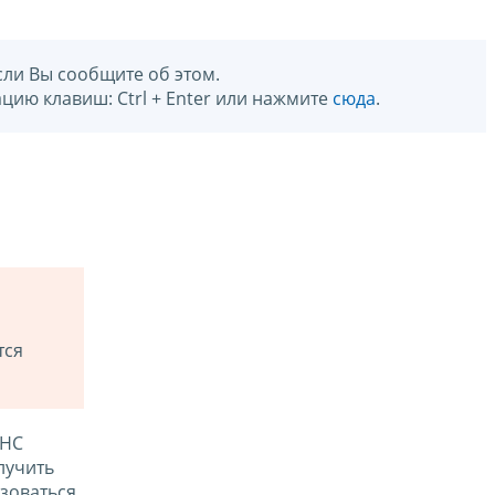
сли Вы сообщите об этом.
цию клавиш: Ctrl + Enter или нажмите
сюда
.
тся
ФНС
лучить
зоваться