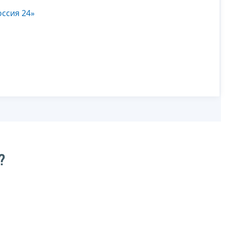
ссия 24»
?