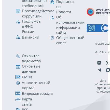
обязательных
Подписка
требований
на
Противодействие
новости
коррупции
Об
Госслужба
использовании
в ФНС
информации
России
сайта
Вакансии
Общественный
совет
© 2005-202
ФНС Росси
Открытое
ведомство
Открытые
данные
СМЭВ
Дата
Аналитический
обновлени
портал
страницы
07.08.2026
Видеоматериалы
Карта
сайта
RSS