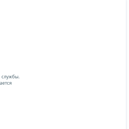
 службы.
ается