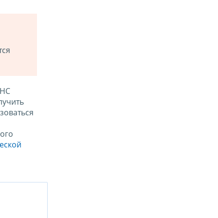
тся
ФНС
лучить
зоваться
ого
ческой