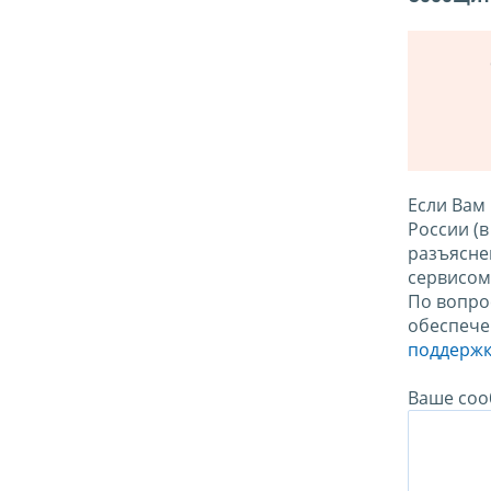
Если Вам
России (
разъясне
сервисо
По вопро
обеспече
поддержк
Ваше соо