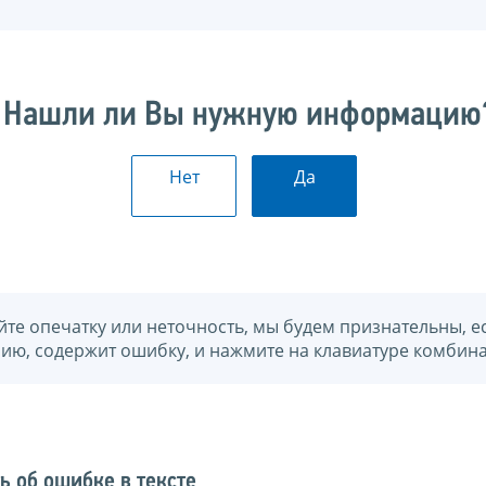
Нашли ли Вы нужную информацию
Нет
Да
йте опечатку или неточность, мы будем признательны, е
нию, содержит ошибку, и нажмите на клавиатуре комбина
ь об ошибке в тексте