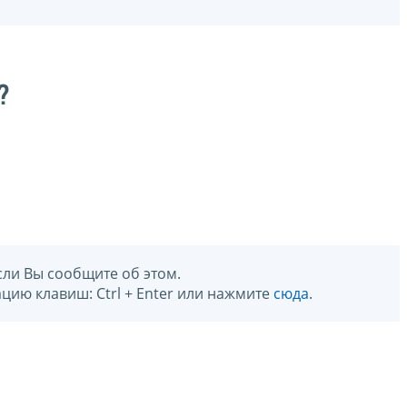
?
сли Вы сообщите об этом.
цию клавиш: Ctrl + Enter или нажмите
сюда
.