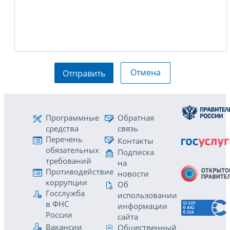
Отмена
Отправить
Программные
Обратная
средства
связь
Перечень
Контакты
обязательных
Подписка
требований
на
Противодействие
новости
коррупции
Об
Госслужба
использовании
в ФНС
информации
России
сайта
Вакансии
Общественный