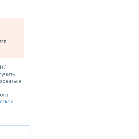
тся
ФНС
лучить
зоваться
ого
ческой