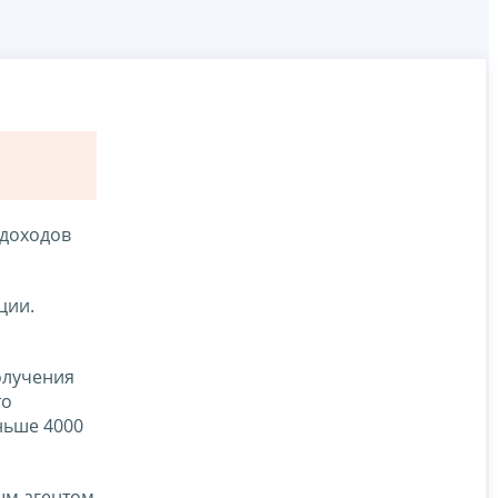
 доходов
ции.
олучения
то
ньше 4000
ым агентом