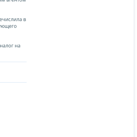
речислила в
дующего
налог на