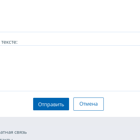
тексте:
Отмена
Отправить
атная связь
такты