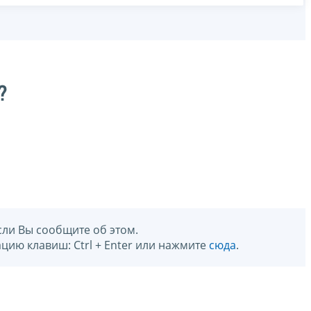
?
сли Вы сообщите об этом.
цию клавиш: Ctrl + Enter или нажмите
сюда
.