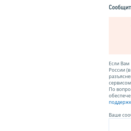
Сообщит
Если Вам
России (
разъясне
сервисо
По вопро
обеспече
поддержк
Ваше соо