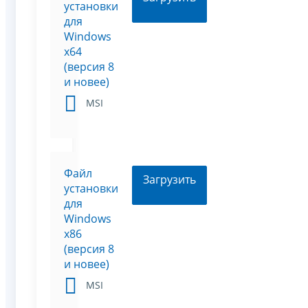
установки
для
Windows
x64
(версия 8
и новее)
MSI
Файл
Загрузить
установки
для
Windows
x86
(версия 8
и новее)
MSI