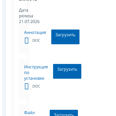
Дата
релиза
21.07.2026
Аннотация
Загрузить
DOC
Инструкция
Загрузить
по
установке
DOC
Файл
Загрузить