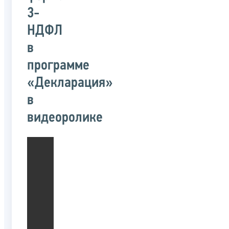
3-
НДФЛ
в
программе
«Декларация»
в
видеоролике