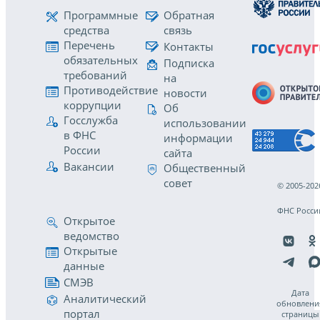
Программные
Обратная
средства
связь
Перечень
Контакты
обязательных
Подписка
требований
на
Противодействие
новости
коррупции
Об
Госслужба
использовании
в ФНС
информации
России
сайта
Вакансии
Общественный
совет
© 2005-202
ФНС Росси
Открытое
ведомство
Открытые
данные
СМЭВ
Дата
Аналитический
обновлени
портал
страницы