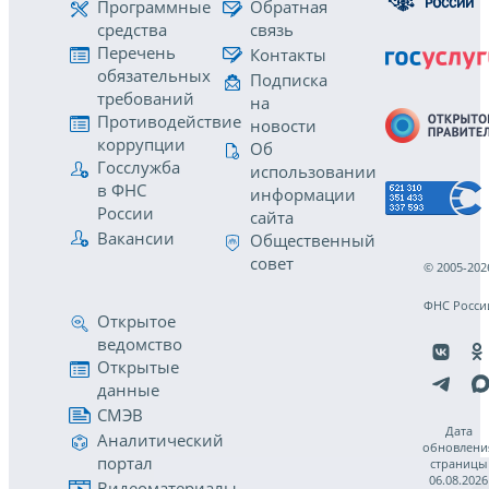
Программные
Обратная
средства
связь
Перечень
Контакты
обязательных
Подписка
требований
на
Противодействие
новости
коррупции
Об
Госслужба
использовании
в ФНС
информации
России
сайта
Вакансии
Общественный
совет
© 2005-202
ФНС Росси
Открытое
ведомство
Открытые
данные
СМЭВ
Дата
Аналитический
обновлени
портал
страницы
06.08.2026
Видеоматериалы