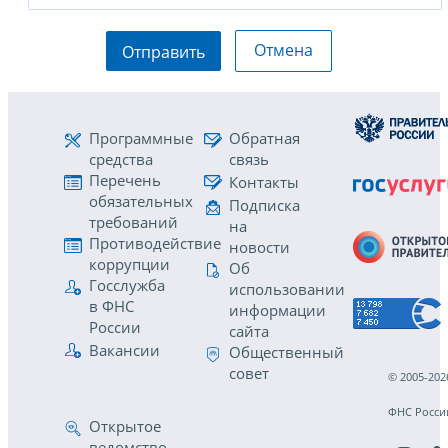
Отмена
Отправить
Программные
Обратная
средства
связь
Перечень
Контакты
обязательных
Подписка
требований
на
Противодействие
новости
коррупции
Об
Госслужба
использовании
в ФНС
информации
России
сайта
Вакансии
Общественный
совет
© 2005-202
ФНС Росси
Открытое
ведомство