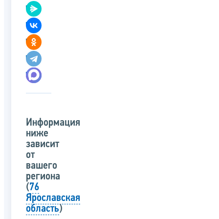
Информация
ниже
зависит
от
вашего
региона
(
76
Ярославская
область
)