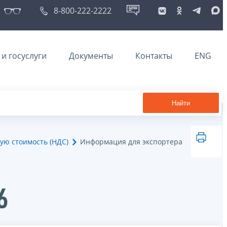
8-800-222-2222
и госуслуги
Документы
Контакты
ENG
Найти
ую стоимость (НДС)
Информация для экспортера
6