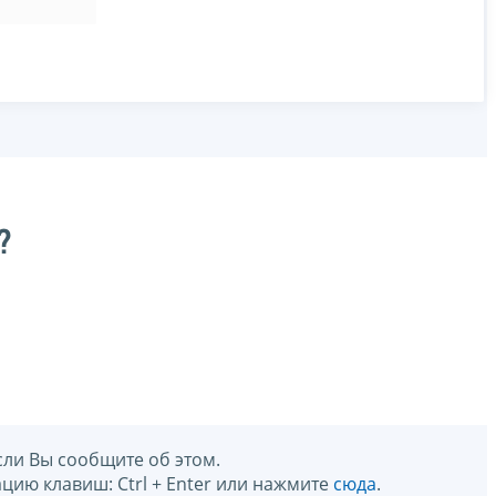
?
сли Вы сообщите об этом.
цию клавиш: Ctrl + Enter или нажмите
сюда
.