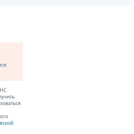
тся
ФНС
лучить
зоваться
ого
ческой