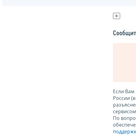
×
Сообщит
Если Вам
России (
разъясне
сервисо
По вопро
обеспече
поддержк