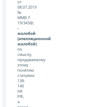
от
08.07.2019
№
ММВ-7-
19/343@;
-
жалобой
(апелляционной
жалобой)
по
смыслу,
придаваемому
этому
понятию
статьями
138-
140
НК
РФ,
а
также