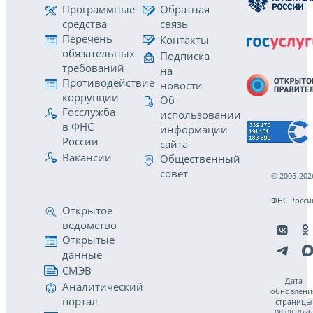
Программные
Обратная
средства
связь
Перечень
Контакты
обязательных
Подписка
требований
на
Противодействие
новости
коррупции
Об
Госслужба
использовании
в ФНС
информации
России
сайта
Вакансии
Общественный
совет
© 2005-202
ФНС Росси
Открытое
ведомство
Открытые
данные
СМЭВ
Дата
Аналитический
обновлени
портал
страницы
08.08.2026