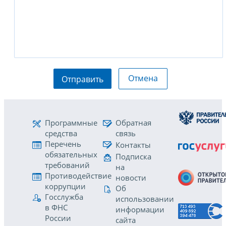
Отмена
Отправить
Программные
Обратная
средства
связь
Перечень
Контакты
обязательных
Подписка
требований
на
Противодействие
новости
коррупции
Об
Госслужба
использовании
в ФНС
информации
России
сайта