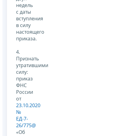
недель
с даты
вступления
в силу
настоящего
приказа.
4.
Признать
утратившими
силу:
приказ
ФНС
России
от
23.10.2020
№
ЕД-7-
26/775@
«Об