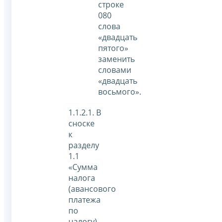
строке
080
слова
«двадцать
пятого»
заменить
словами
«двадцать
восьмого».
1.1.2.1. В
сноске
к
разделу
1.1
«Сумма
налога
(авансового
платежа
по
налогу),