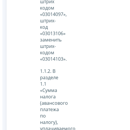
штрих
кодом
«03014097»,
штрих-
код
«03013106»
заменить
штрих-
кодом
«03014103».
1.1.2. В
разделе
1.1
«Сумма
налога
(авансового
платежа
по
налогу),
уплачиваемого