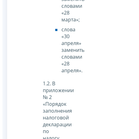
словами
«28
марта»;
слова
«30
апреля»
заменить
словами
«28
апреля».
1.2. В
приложении
№ 2
«Порядок
заполнения
налоговой
декларации
по
налогу,