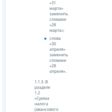
«31
марта»
заменить
словами
«28
марта»;
слова
«30
апреля»
заменить
словами
«28
апреля».
1.1.3. В
разделе
1.2
«Сумма
налога
(авансового