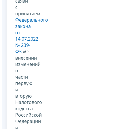
связи
с
принятием
Федерального
закона
от
14.07.2022
№ 239-
ФЗ
«О
внесении
изменений
в
части
первую
и
вторую
Налогового
кодекса
Российской
Федерации
и