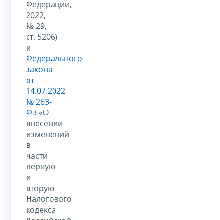
Федерации,
2022,
№ 29,
ст. 5206)
и
Федерального
закона
от
14.07.2022
№ 263-
ФЗ
«О
внесении
изменений
в
части
первую
и
вторую
Налогового
кодекса