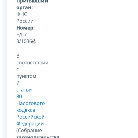
Принявший
орган:
ФНС
России
Номер:
ЕД-7-
3/1036@
В
соответствии
с
пунктом
7
статьи
80
Налогового
кодекса
Российской
Федерации
(Собрание
законодательства