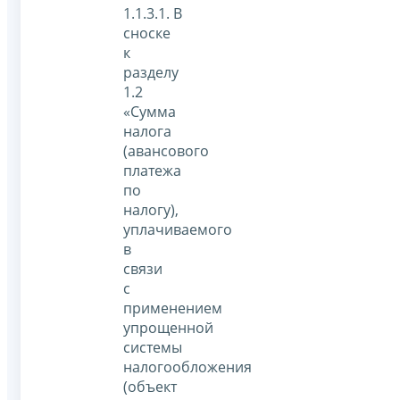
1.1.3.1. В
сноске
к
разделу
1.2
«Сумма
налога
(авансового
платежа
по
налогу),
уплачиваемого
в
связи
с
применением
упрощенной
системы
налогообложения
(объект