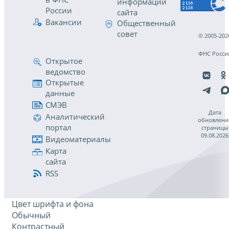
информации
России
сайта
Вакансии
Общественный
совет
© 2005-202
ФНС Росси
Открытое
ведомство
Открытые
данные
СМЭВ
Дата
Аналитический
обновлени
портал
страницы
09.08.2026
Видеоматериалы
Карта
сайта
RSS
Цвет шрифта и фона
Обычный
Контрастный