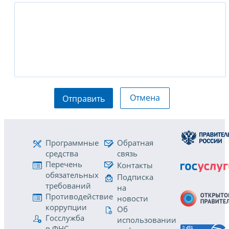
Отмена
Отправить
Программные
Обратная
средства
связь
Перечень
Контакты
обязательных
Подписка
требований
на
Противодействие
новости
коррупции
Об
Госслужба
использовании
в ФНС