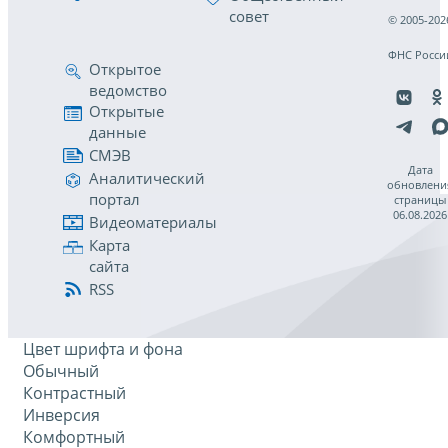
совет
© 2005-202
ФНС Росси
Открытое
ведомство
Открытые
данные
СМЭВ
Дата
Аналитический
обновлени
портал
страницы
06.08.2026
Видеоматериалы
Карта
сайта
RSS
Цвет шрифта и фона
Обычный
Контрастный
Инверсия
Комфортный