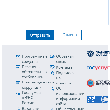
Отмена
Отправить
Программные
Обратная
средства
связь
Перечень
Контакты
обязательных
Подписка
требований
на
Противодействие
новости
коррупции
Об
Госслужба
использовании
в ФНС
информации
России
сайта
Вакансии
Общественный