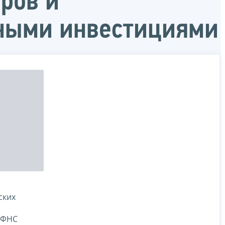
ров и
нными инвестициями
ских
 ФНС