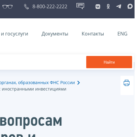
8-800-222-2222
и госуслуги
Документы
Контакты
ENG
Найти
рганах, образованных ФНС России
 с иностранными инвестициями
 вопросам