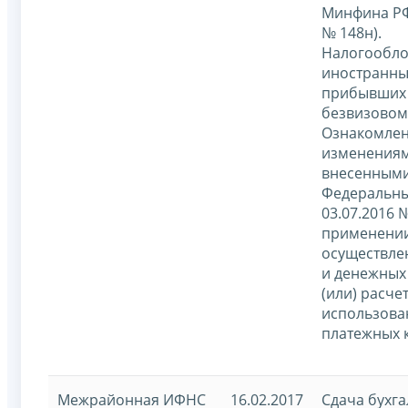
Минфина РФ 
№ 148н).
Налогообл
иностранны
прибывших 
безвизовом
Ознакомлен
изменения
внесенным
Федеральны
03.07.2016 
применении
осуществле
и денежных
(или) расче
использова
платежных к
Межрайонная ИФНС
16.02.2017
Сдача бухга