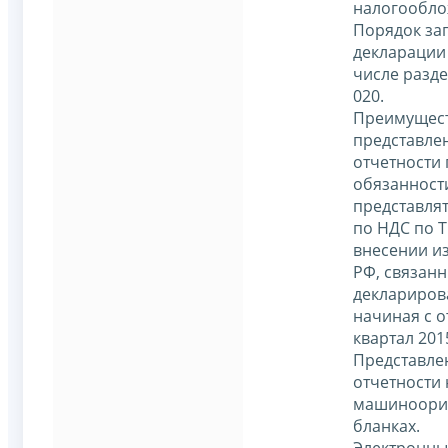
налогообло
Порядок за
декларации 
числе разде
020.
Преимущес
представле
отчетности 
обязанности
представля
по НДС по Т
внесении и
РФ, связанн
деклариров
начиная с о
квартал 201
Представле
отчетности 
машиноори
бланках.
Электронны