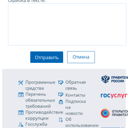
Ошибка в тексте:
Отмена
Отправить
Программные
Обратная
средства
связь
Перечень
Контакты
обязательных
Подписка
требований
на
Противодействие
новости
коррупции
Об
Госслужба
использовании