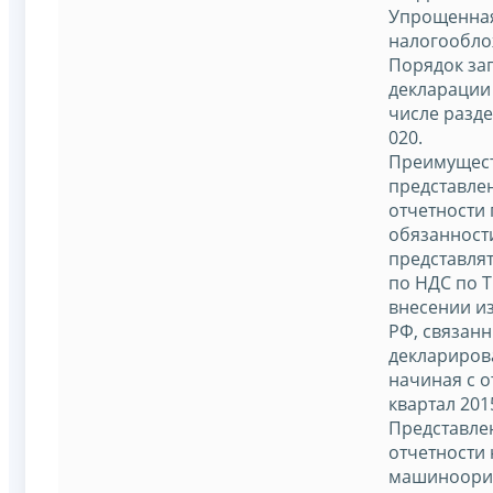
Упрощенная
налогообло
Порядок за
декларации 
числе разде
020.
Преимущес
представле
отчетности 
обязанности
представля
по НДС по Т
внесении и
РФ, связанн
деклариров
начиная с о
квартал 201
Представле
отчетности 
машиноори