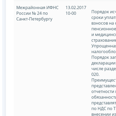
Межрайонная ИФНС
13.02.2017
Порядок ис
России № 24 по
10-00
сроки уплат
Санкт-Петербургу
взносов на
пенсионное
и медицинс
страхование
Упрощенная
налогообло
Порядок за
декларации 
числе разде
020.
Преимущес
представле
отчетности 
обязанности
представля
по НДС по Т
внесении и