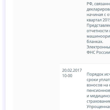
РФ, связанн
деклариров
начиная с о
квартал 201
Представле
отчетности 
машиноори
бланках.
Электронны
ФНС России
20.02.2017
Порядок ис
10-00
сроки уплат
взносов на
пенсионное
и медицинс
страхование
Упрощенная