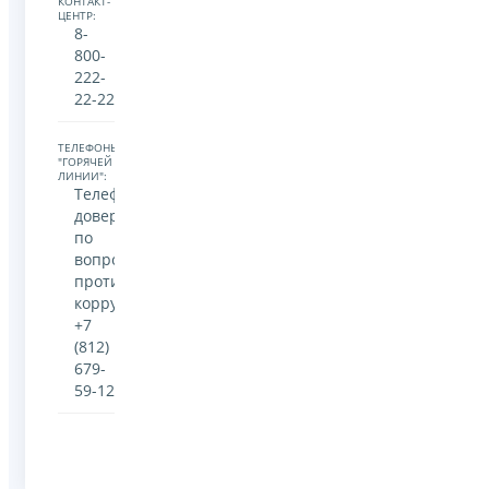
КОНТАКТ-
ЦЕНТР:
8-
800-
222-
22-22
ТЕЛЕФОНЫ
"ГОРЯЧЕЙ
ЛИНИИ":
Телефон
доверия
по
вопросам
противодействия
коррупции
+7
(812)
679-
59-12