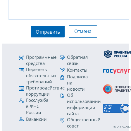
Отмена
Отправить
Программные
Обратная
средства
связь
Перечень
Контакты
обязательных
Подписка
требований
на
Противодействие
новости
коррупции
Об
Госслужба
использовании
в ФНС
информации
России
сайта
Вакансии
Общественный
совет
© 2005-202