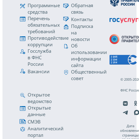
Программные
Обратная
средства
связь
Перечень
Контакты
обязательных
Подписка
требований
на
Противодействие
новости
коррупции
Об
Госслужба
использовании
в ФНС
информации
России
сайта
Вакансии
Общественный
совет
© 2005-202
ФНС Росси
Открытое
ведомство
Открытые
данные
СМЭВ
Дата
Аналитический
обновлени
портал
страницы