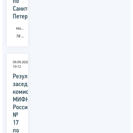
по
Санкт-
Петербургу)
Новость
78 Санкт-Петербург
09.09.2020
10:12
Результаты
заседания
комиссии
МИФНС
России
№
17
по