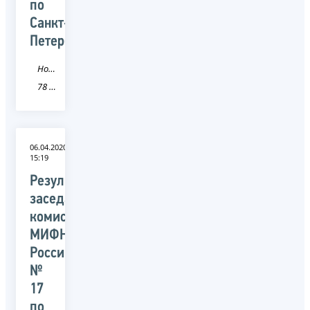
по
Санкт-
Петербургу)
Новость
78 Санкт-Петербург
06.04.2020
15:19
Результаты
заседания
комиссии
МИФНС
России
№
17
по