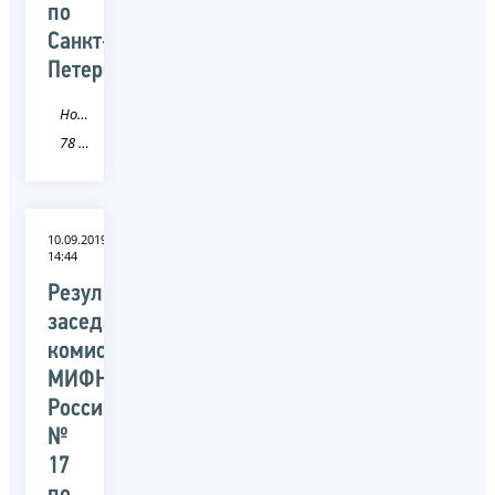
по
Санкт-
Петербургу)
Новость
78 Санкт-Петербург
10.09.2019
14:44
Результаты
заседания
комиссии
МИФНС
России
№
17