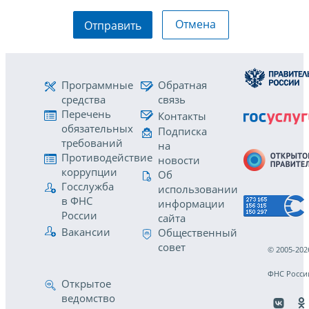
Отмена
Отправить
Программные
Обратная
средства
связь
Перечень
Контакты
обязательных
Подписка
требований
на
Противодействие
новости
коррупции
Об
Госслужба
использовании
в ФНС
информации
России
сайта
Вакансии
Общественный
совет
© 2005-202
ФНС Росси
Открытое
ведомство