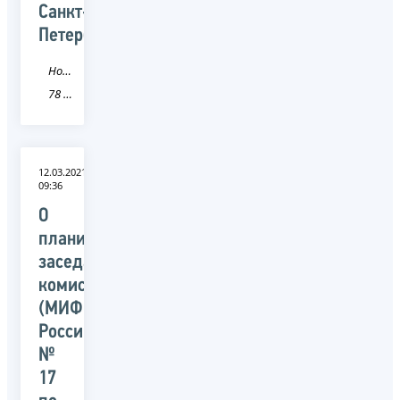
Санкт-
Петербургу
Новость
78 Санкт-Петербург
12.03.2021
09:36
О
планируемом
заседании
комиссии
(МИФНС
России
№
17