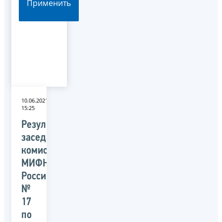
Применить
10.06.2021
15:25
Результаты
заседания
комиссии
МИФНС
России
№
17
по