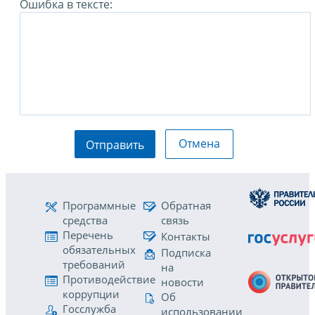
Ошибка в тексте:
Отмена
Отправить
Программные
Обратная
средства
связь
Перечень
Контакты
обязательных
Подписка
требований
на
Противодействие
новости
коррупции
Об
Госслужба
использовании