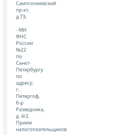
Сампсониевский
пр-кт,
д.73;
- МИ
ФНС
России
№22
по
Санкт-
Петербургу
по
адресу:
г.
Петергоф,
б-р
Разведчика,
д. 4/2.
Прием
налогоплательщиков