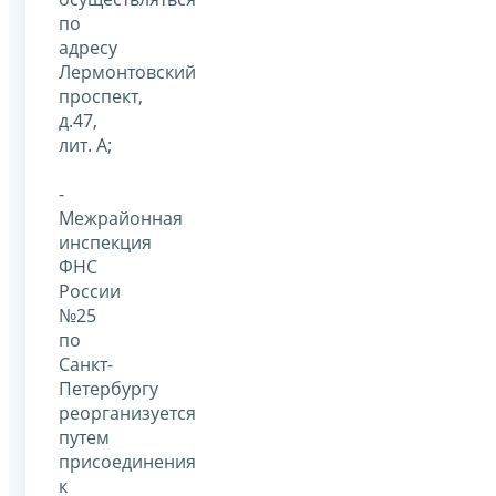
по
адресу
Лермонтовский
проспект,
д.47,
лит. А;
-
Межрайонная
инспекция
ФНС
России
№25
по
Санкт-
Петербургу
реорганизуется
путем
присоединения
к