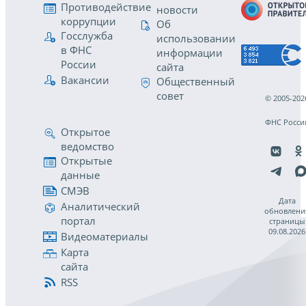
Противодействие
новости
коррупции
Об
Госслужба
использовании
в ФНС
информации
России
сайта
Вакансии
Общественный
совет
© 2005-202
ФНС Росси
Открытое
ведомство
Открытые
данные
СМЭВ
Дата
Аналитический
обновлени
портал
страницы
09.08.2026
Видеоматериалы
Карта
сайта
RSS