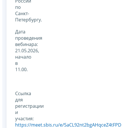
России
по
Санкт-
Петербургу.
Дата
проведения
вебинара:
21.05.2026,
начало
в
11.00.
Ссылка
для
регистрации
и
участия:
https://meet.sbis.ru/e/5aCL92nt2bgAHqceZ4tFPD