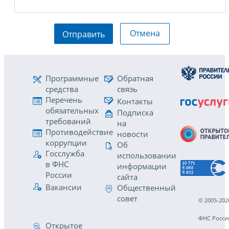
Отмена
Отправить
Программные
Обратная
средства
связь
Перечень
Контакты
обязательных
Подписка
требований
на
Противодействие
новости
коррупции
Об
Госслужба
использовании
в ФНС
информации
России
сайта
Вакансии
Общественный
совет
© 2005-202
ФНС Росси
Открытое