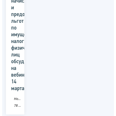
начисления
и
предоставления
льгот
по
имущественным
налогам
физических
лиц
обсудят
на
вебинаре
14
марта
Новость
78 Санкт-Петербург