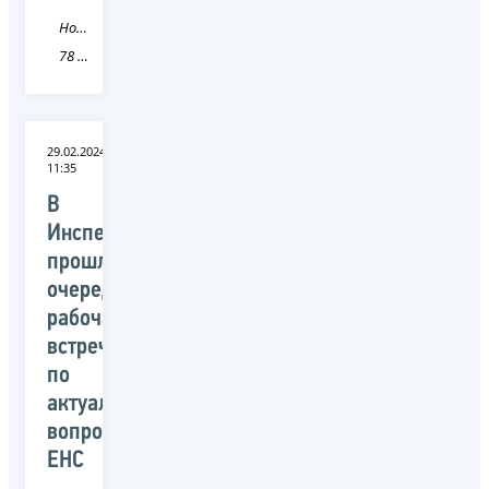
Новость
78 Санкт-Петербург
29.02.2024
11:35
В
Инспекции
прошла
очередная
рабочая
встреча
по
актуальным
вопросам
ЕНС