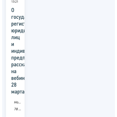
13:21
О
государственной
регистрации
юридических
лиц
и
индивидуальных
предпринимателей
расскажут
на
вебинаре
28
марта
Новость
78 Санкт-Петербург