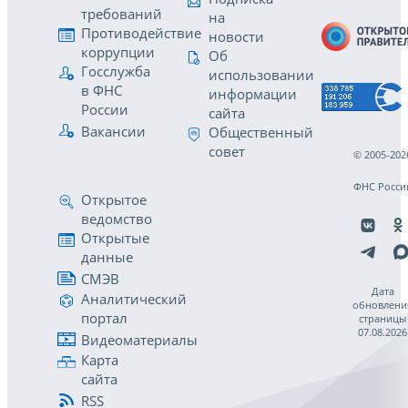
требований
на
Противодействие
новости
коррупции
Об
Госслужба
использовании
в ФНС
информации
России
сайта
Вакансии
Общественный
совет
© 2005-202
ФНС Росси
Открытое
ведомство
Открытые
данные
СМЭВ
Дата
Аналитический
обновлени
портал
страницы
07.08.2026
Видеоматериалы
Карта
сайта
RSS