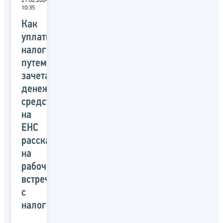
10:35
Как
уплатить
налог
путем
зачета
денежных
средств
на
ЕНС
рассказали
на
рабочей
встрече
с
налогоплательщиками