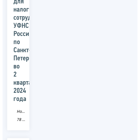
для
налогоплательщиков
сотрудниками
УФНС
России
по
Санкт-
Петербургу
во
2
квартале
2024
года
Новость
78 Санкт-Петербург