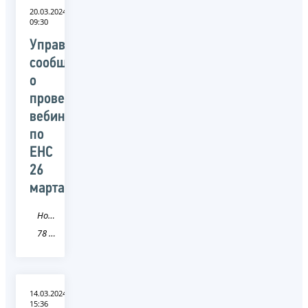
20.03.2024
09:30
Управление
сообщает
о
проведении
вебинара
по
ЕНС
26
марта
Новость
78 Санкт-Петербург
14.03.2024
15:36