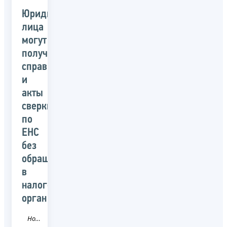
Юридические
лица
могут
получить
справки
и
акты
сверки
по
ЕНС
без
обращения
в
налоговый
орган
Новость