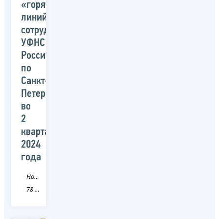
«горячих
линий»
сотрудниками
УФНС
России
по
Санкт-
Петербургу
во
2
квартале
2024
года
Новость
78 Санкт-Петербург