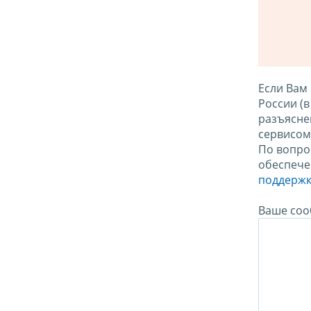
Если Вам
России (
разъясне
сервисо
По вопро
обеспече
поддержк
Ваше соо