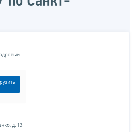
 по Санкт-
кадровый
рузить
нко, д. 13,