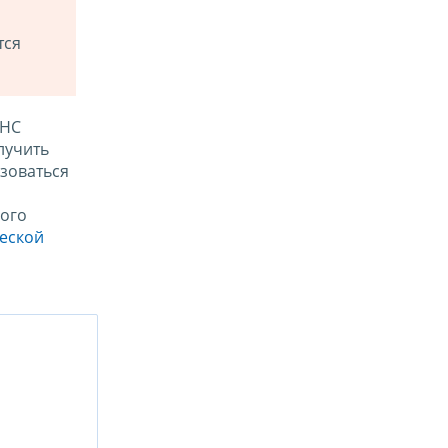
тся
ФНС
лучить
зоваться
ого
ческой