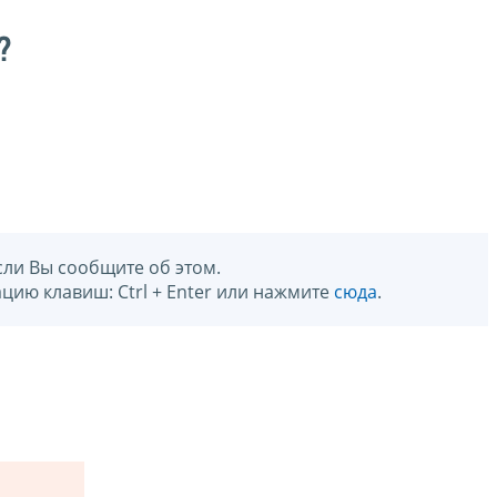
?
сли Вы сообщите об этом.
цию клавиш: Ctrl + Enter или нажмите
сюда
.