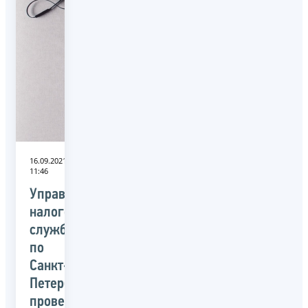
16.09.2021
11:46
Управление
налоговой
службы
по
Санкт-
Петербургу
проведет