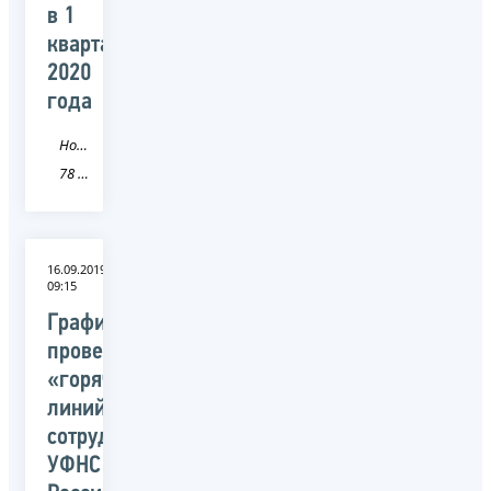
в 1
квартале
2020
года
Новость
78 Санкт-Петербург
16.09.2019
09:15
График
проведения
«горячих
линий»
сотрудниками
УФНС