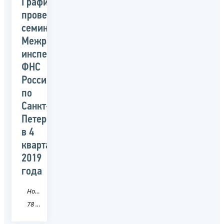
График
проведения
семинаров
Межрайонными
инспекциями
ФНС
России
по
Санкт-
Петербургу
в 4
квартале
2019
года
Новость
78 Санкт-Петербург