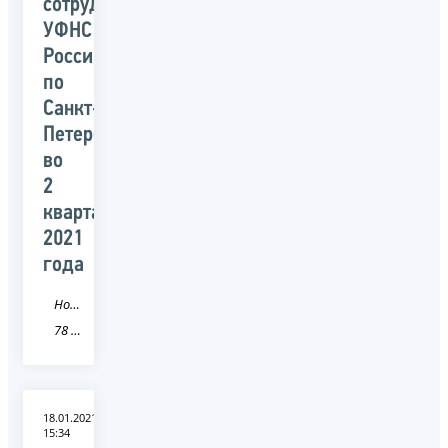
сотрудниками
УФНС
России
по
Санкт-
Петербургу
во
2
квартале
2021
года
Новость
78 Санкт-Петербург
18.01.2021
15:34