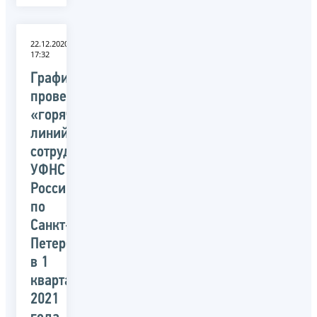
22.12.2020
17:32
График
проведения
«горячих
линий»
сотрудниками
УФНС
России
по
Санкт-
Петербургу
в 1
квартале
2021