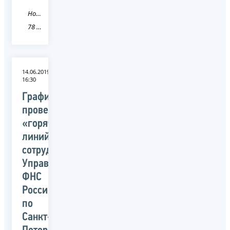
Новость
78 Санкт-Петербург
14.06.2019
16:30
График
проведения
«горячих
линий»
сотрудниками
Управления
ФНС
России
по
Санкт-