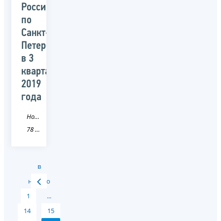
России
по
Санкт-
Петербургу
в 3
квартале
2019
года
Новость
78 Санкт-Петербург
в
начало
1
...
14
15