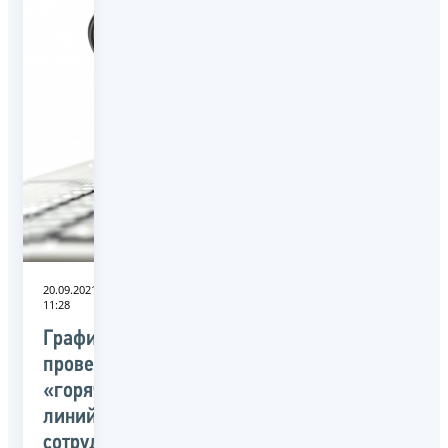
20.09.2021
11:28
График
проведения
«горячих
линий»
сотрудниками