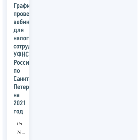
График
проведения
вебинаров
для
налогоплательщиков
сотрудниками
УФНС
России
по
Санкт-
Петербургу
на
2021
год
Новость
78 Санкт-Петербург