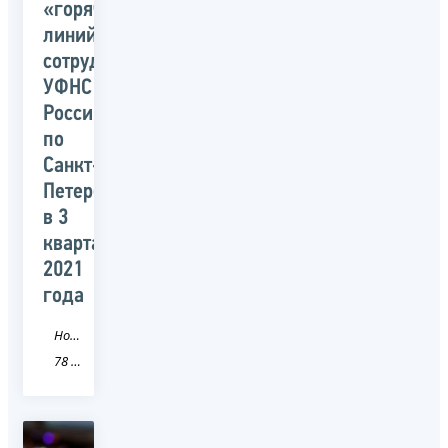
«горячих
линий»
сотрудниками
УФНС
России
по
Санкт-
Петербургу
в 3
квартале
2021
года
Новость
78 Санкт-Петербург