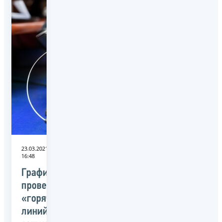
23.03.2021
16:48
График
проведения
«горячих
линий»