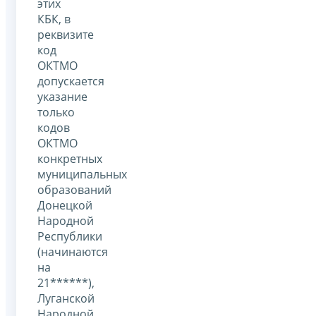
этих
КБК, в
реквизите
код
ОКТМО
допускается
указание
только
кодов
ОКТМО
конкретных
муниципальных
образований
Донецкой
Народной
Республики
(начинаются
на
21******),
Луганской
Народной