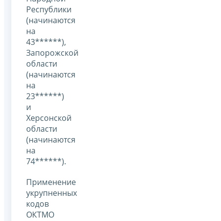
Республики
(начинаются
на
43******),
Запорожской
области
(начинаются
на
23******)
и
Херсонской
области
(начинаются
на
74******).
Применение
укрупненных
кодов
ОКТМО