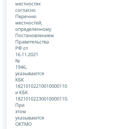
местностях
согласно
Перечню
местностей,
определенному
Постановлением
Правительства
РФ от
16.11.2021
№
1946,
указываются
КБК
18210102210010000110
и КБК
18210102230010000110.
При
этом
указываются
ОКТМО