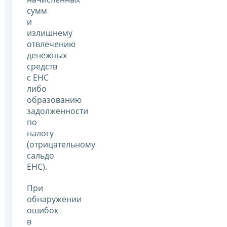
сумм
и
излишнему
отвлечению
денежных
средств
с ЕНС
либо
образованию
задолженности
по
налогу
(отрицательному
сальдо
ЕНС).
При
обнаружении
ошибок
в