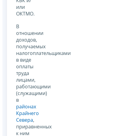
КБК и/
или
ОКТМО.
В
отношении
доходов,
получаемых
налогоплательщиками
в виде
оплаты
труда
лицами,
работающими
(служащими)
в
районах
Крайнего
Севера
,
приравненных
к ним