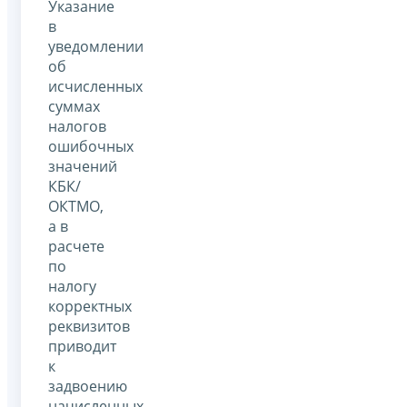
Указание
в
уведомлении
об
исчисленных
суммах
налогов
ошибочных
значений
КБК/
ОКТМО,
а в
расчете
по
налогу
корректных
реквизитов
приводит
к
задвоению
начисленных