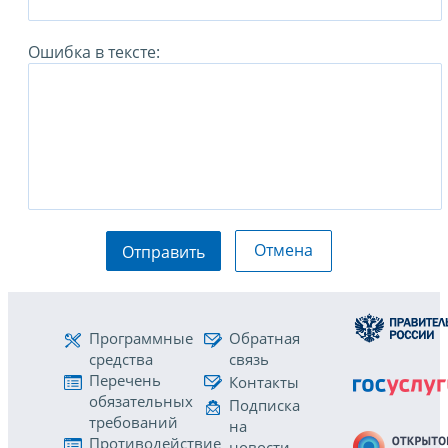
Ошибка в тексте:
Отмена
Отправить
Программные
Обратная
средства
связь
Перечень
Контакты
обязательных
Подписка
требований
на
Противодействие
новости