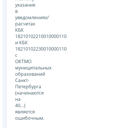
указание
в
уведомлениях/
расчетах
КБК
18210102210010000110
и КБК
18210102230010000110
с
ОКТМО
муниципальных
образований
Санкт-
Петербурга
(начинаются
на
40…)
является
ошибочным.